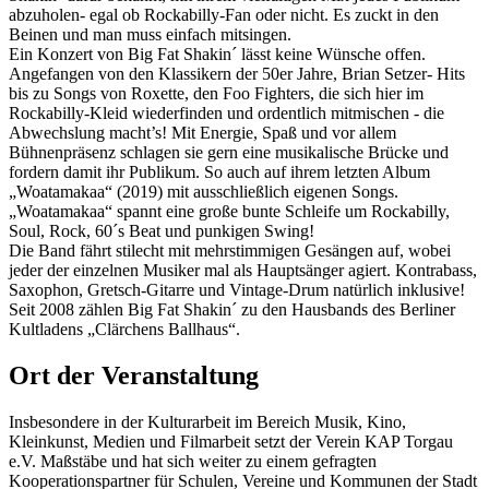
abzuholen- egal ob Rockabilly-Fan oder nicht. Es zuckt in den
Beinen und man muss einfach mitsingen.
Ein Konzert von Big Fat Shakin´ lässt keine Wünsche offen.
Angefangen von den Klassikern der 50er Jahre, Brian Setzer- Hits
bis zu Songs von Roxette, den Foo Fighters, die sich hier im
Rockabilly-Kleid wiederfinden und ordentlich mitmischen - die
Abwechslung macht’s! Mit Energie, Spaß und vor allem
Bühnenpräsenz schlagen sie gern eine musikalische Brücke und
fordern damit ihr Publikum. So auch auf ihrem letzten Album
„Woatamakaa“ (2019) mit ausschließlich eigenen Songs.
„Woatamakaa“ spannt eine große bunte Schleife um Rockabilly,
Soul, Rock, 60´s Beat und punkigen Swing!
Die Band fährt stilecht mit mehrstimmigen Gesängen auf, wobei
jeder der einzelnen Musiker mal als Hauptsänger agiert. Kontrabass,
Saxophon, Gretsch-Gitarre und Vintage-Drum natürlich inklusive!
Seit 2008 zählen Big Fat Shakin´ zu den Hausbands des Berliner
Kultladens „Clärchens Ballhaus“.
Ort der Veranstaltung
Insbesondere in der Kulturarbeit im Bereich Musik, Kino,
Kleinkunst, Medien und Filmarbeit setzt der Verein KAP Torgau
e.V. Maßstäbe und hat sich weiter zu einem gefragten
Kooperationspartner für Schulen, Vereine und Kommunen der Stadt