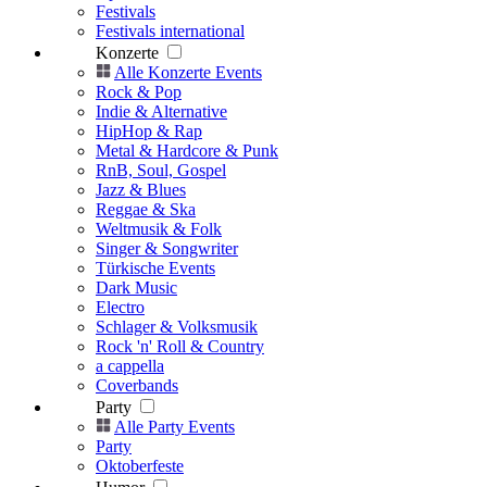
Festivals
Festivals international
Konzerte
Alle Konzerte Events
Rock & Pop
Indie & Alternative
HipHop & Rap
Metal & Hardcore & Punk
RnB, Soul, Gospel
Jazz & Blues
Reggae & Ska
Weltmusik & Folk
Singer & Songwriter
Türkische Events
Dark Music
Electro
Schlager & Volksmusik
Rock 'n' Roll & Country
a cappella
Coverbands
Party
Alle Party Events
Party
Oktoberfeste