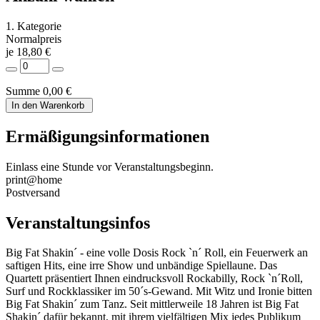
1. Kategorie
Normalpreis
je 18,80 €
Summe
0,00 €
In den Warenkorb
Ermäßigungsinformationen
Einlass eine Stunde vor Veranstaltungsbeginn.
print@home
Postversand
Veranstaltungsinfos
Big Fat Shakin´ - eine volle Dosis Rock `n´ Roll, ein Feuerwerk an
saftigen Hits, eine irre Show und unbändige Spiellaune. Das
Quartett präsentiert Ihnen eindrucksvoll Rockabilly, Rock `n´Roll,
Surf und Rockklassiker im 50´s-Gewand. Mit Witz und Ironie bitten
Big Fat Shakin´ zum Tanz. Seit mittlerweile 18 Jahren ist Big Fat
Shakin´ dafür bekannt, mit ihrem vielfältigen Mix jedes Publikum