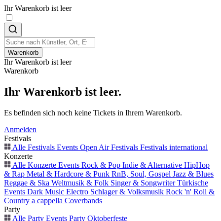
Ihr Warenkorb ist leer
Warenkorb
Ihr Warenkorb ist leer
Warenkorb
Ihr Warenkorb ist leer.
Es befinden sich noch keine Tickets in Ihrem Warenkorb.
Anmelden
Festivals
Alle Festivals Events
Open Air
Festivals
Festivals international
Konzerte
Alle Konzerte Events
Rock & Pop
Indie & Alternative
HipHop
& Rap
Metal & Hardcore & Punk
RnB, Soul, Gospel
Jazz & Blues
Reggae & Ska
Weltmusik & Folk
Singer & Songwriter
Türkische
Events
Dark Music
Electro
Schlager & Volksmusik
Rock 'n' Roll &
Country
a cappella
Coverbands
Party
Alle Party Events
Party
Oktoberfeste