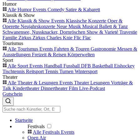
Humor
Alle Humor Events
Comedy
Satire & Kabarett
Klassik & Show
Alle Klassik & Show Events
Klassische Konzerte
Oper &
Operette
Neujahrskonzerte
Neue Musik
Musical
Ballett & Tanz
Schwanensee, Nussknacker, Dornröschen
Show & Varieté
Travestie
Familie
Zirkus
Zirkus Charles Knie
Flic Flac
Tourismus
Alle Tourismus Events
Fahrten & Touren
Gastronomie
Messen &
Ausstellungen
Freizeit & Reisen
Körperwelten
Sport
Alle Sport Events
Handball
Fussball
DFB
Basketball
Eishockey
Tischtennis
Reitsport
Tennis
Turnen
Wintersport
Theater
Alle Theater & Lesungen Events
Theater
Lesungen
Vorträge &
Talk
Kindertheater
Dinnertheater
Film
Live-Podcast
Gutschein
Startseite
Festivals
Alle Festivals Events
Open Air