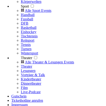
Körperwelten
Sport
Alle Sport Events
Handball
Fussball
DFB
Basketball
Eishockey
Tischtennis
Reitsport
Tennis
Turnen
Wintersport
Theater
Alle Theater & Lesungen Events
Theater
Lesungen
Vorträge & Talk
Kindertheater
Dinnertheater
Film
Live-Podcast
Gutschein
Tickethotline anrufen
Impressum