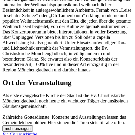
internationaler Weihnachtspopmusik und weihnachtlicher
Besinnlichkeit in außergewöhnlichem Ambiente. Fernab von „Leise
rieselt der Schnee“ oder „Oh Tannenbaum“ erklingt moderne und
populäre Weihnachtsmusik mit den Hits, die jeden über die gesamte
Weihnachtszeit begleitet, von der Bühne zeitgemäß instrumentiert.
Das Konzertprogramm bietet Interpretationen in voller Besetzung
über Unplugged-Versionen bis hin zu Soli oder a-capella -
Abwechslung ist also garantiert. Unter Einsatz aufwendiger Ton-
und Lichttechnik erstrahlt der Veranstaltungsort, die Ev.
Christuskirche Mönchengladbach, in völlig anderem und
besonderem Glanz. Sie erwartet also ein Konzerterlebnis der
besonderen Art, 100% live und in dieser Art einzigartig in der
Region Mönchengladbach und darüber hinaus.
Ort der Veranstaltung
Als erste evangelische Kirche der Stadt ist die Ev. Christuskirche
Mönchengladbach noch heute ein wichtiger Träger der ansässigen
Glaubensgemeinschaft.
Zahlreiche Gottesdienste, Konzerte und Ausstellungen lassen das
Gemeindeleben blühen.Hier stehen die Türen stets für alle offen.
mehr anzeigen
Ev. Christuskirche