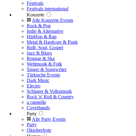
Festivals
Festivals international
Konzerte
Alle Konzerte Events
Rock & Pop
Indie & Alternative
HipHop & Rap
Metal & Hardcore & Punk
RnB, Soul, Gospel
Jazz & Blues
Reggae & Ska
Weltmusik & Folk
Singer & Songwriter
Türkische Events
Dark Music
Electro
Schlager & Volksmusik
Rock 'n' Roll & Country
a cappella
Coverbands
Party
Alle Party Events
Party
Oktoberfeste