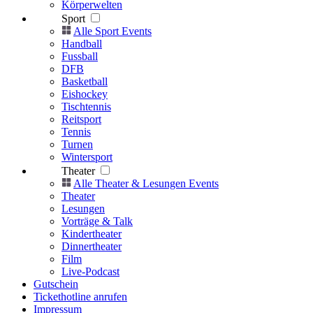
Körperwelten
Sport
Alle Sport Events
Handball
Fussball
DFB
Basketball
Eishockey
Tischtennis
Reitsport
Tennis
Turnen
Wintersport
Theater
Alle Theater & Lesungen Events
Theater
Lesungen
Vorträge & Talk
Kindertheater
Dinnertheater
Film
Live-Podcast
Gutschein
Tickethotline anrufen
Impressum