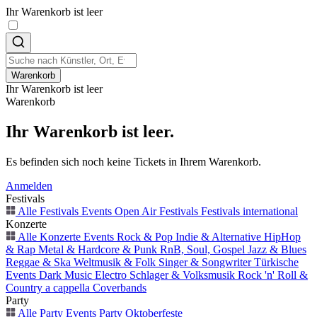
Ihr Warenkorb ist leer
Warenkorb
Ihr Warenkorb ist leer
Warenkorb
Ihr Warenkorb ist leer.
Es befinden sich noch keine Tickets in Ihrem Warenkorb.
Anmelden
Festivals
Alle Festivals Events
Open Air
Festivals
Festivals international
Konzerte
Alle Konzerte Events
Rock & Pop
Indie & Alternative
HipHop
& Rap
Metal & Hardcore & Punk
RnB, Soul, Gospel
Jazz & Blues
Reggae & Ska
Weltmusik & Folk
Singer & Songwriter
Türkische
Events
Dark Music
Electro
Schlager & Volksmusik
Rock 'n' Roll &
Country
a cappella
Coverbands
Party
Alle Party Events
Party
Oktoberfeste