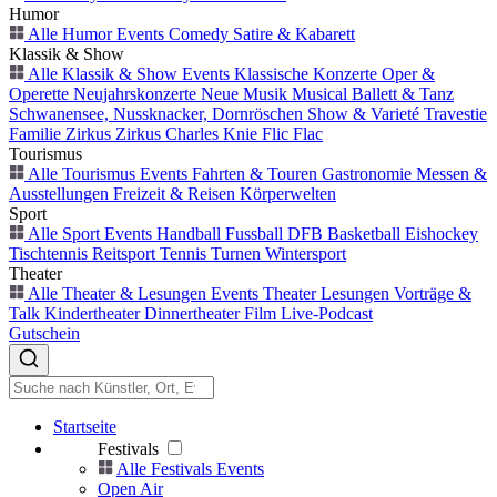
Humor
Alle Humor Events
Comedy
Satire & Kabarett
Klassik & Show
Alle Klassik & Show Events
Klassische Konzerte
Oper &
Operette
Neujahrskonzerte
Neue Musik
Musical
Ballett & Tanz
Schwanensee, Nussknacker, Dornröschen
Show & Varieté
Travestie
Familie
Zirkus
Zirkus Charles Knie
Flic Flac
Tourismus
Alle Tourismus Events
Fahrten & Touren
Gastronomie
Messen &
Ausstellungen
Freizeit & Reisen
Körperwelten
Sport
Alle Sport Events
Handball
Fussball
DFB
Basketball
Eishockey
Tischtennis
Reitsport
Tennis
Turnen
Wintersport
Theater
Alle Theater & Lesungen Events
Theater
Lesungen
Vorträge &
Talk
Kindertheater
Dinnertheater
Film
Live-Podcast
Gutschein
Startseite
Festivals
Alle Festivals Events
Open Air