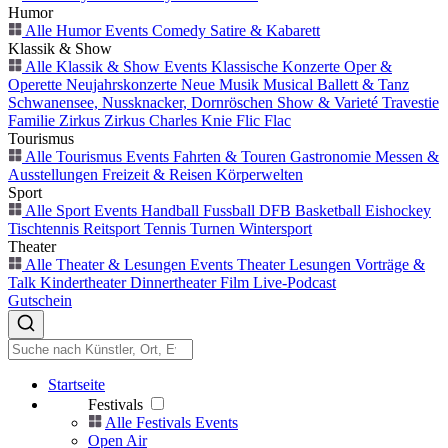
Humor
Alle Humor Events
Comedy
Satire & Kabarett
Klassik & Show
Alle Klassik & Show Events
Klassische Konzerte
Oper &
Operette
Neujahrskonzerte
Neue Musik
Musical
Ballett & Tanz
Schwanensee, Nussknacker, Dornröschen
Show & Varieté
Travestie
Familie
Zirkus
Zirkus Charles Knie
Flic Flac
Tourismus
Alle Tourismus Events
Fahrten & Touren
Gastronomie
Messen &
Ausstellungen
Freizeit & Reisen
Körperwelten
Sport
Alle Sport Events
Handball
Fussball
DFB
Basketball
Eishockey
Tischtennis
Reitsport
Tennis
Turnen
Wintersport
Theater
Alle Theater & Lesungen Events
Theater
Lesungen
Vorträge &
Talk
Kindertheater
Dinnertheater
Film
Live-Podcast
Gutschein
Startseite
Festivals
Alle Festivals Events
Open Air