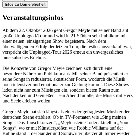
Infos zu Barrierefreiheit
Veranstaltungsinfos
Ab dem 22. Oktober 2026 geht Gregor Meyle mit seiner Band auf
große Unplugged-Tour und wird in 21 Städten sein Publikum mit
einer neuen, einzigartigen Show begeistern. Nach dem
überwältigenden Erfolg der letzten Tour, die restlos ausverkauft war,
verspricht die Unplugged-Tour 2026 erneut ein unvergessliches
musikalisches Erlebnis.
Die Konzerte von Gregor Meyle zeichnen sich durch eine
besondere Nähe zum Publikum aus. Mit seiner Band präsentiert er
seine Songs in reduzierter, akustischer Form, wodurch die Musik
noch intensiver und emotionaler zur Geltung kommt. Diese Shows
laden nicht nur zum Mitsingen ein, sondern bieten Raum zum
Nachdenken und Genießen – ein Abend für alle, die Musik mit Herz
und Seele erleben wollen.
Gregor Meyle hat sich längst als einer der gefragtesten Musiker der
deutschen Szene etabliert. Ob in TV-Formaten wie „Sing meinen
Song – Das Tauschkonzert“, „Meylensteine“ oder aktuell in „Your
Songs“, wo er mit Künstlergrößen wie Robbie Williams auf der
Bühne stand – der Sänger und Songwriter überzeugt immer wieder