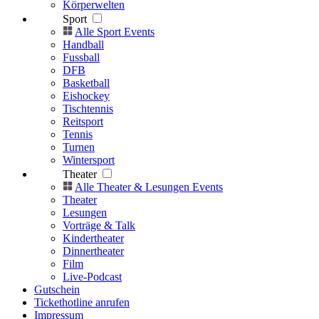
Körperwelten
Sport
Alle Sport Events
Handball
Fussball
DFB
Basketball
Eishockey
Tischtennis
Reitsport
Tennis
Turnen
Wintersport
Theater
Alle Theater & Lesungen Events
Theater
Lesungen
Vorträge & Talk
Kindertheater
Dinnertheater
Film
Live-Podcast
Gutschein
Tickethotline anrufen
Impressum