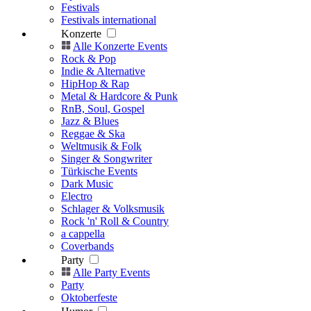
Festivals
Festivals international
Konzerte
Alle Konzerte Events
Rock & Pop
Indie & Alternative
HipHop & Rap
Metal & Hardcore & Punk
RnB, Soul, Gospel
Jazz & Blues
Reggae & Ska
Weltmusik & Folk
Singer & Songwriter
Türkische Events
Dark Music
Electro
Schlager & Volksmusik
Rock 'n' Roll & Country
a cappella
Coverbands
Party
Alle Party Events
Party
Oktoberfeste