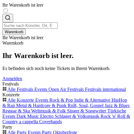
Ihr Warenkorb ist leer
Warenkorb
Ihr Warenkorb ist leer
Warenkorb
Ihr Warenkorb ist leer.
Es befinden sich noch keine Tickets in Ihrem Warenkorb.
Anmelden
Festivals
Alle Festivals Events
Open Air
Festivals
Festivals international
Konzerte
Alle Konzerte Events
Rock & Pop
Indie & Alternative
HipHop
& Rap
Metal & Hardcore & Punk
RnB, Soul, Gospel
Jazz & Blues
Reggae & Ska
Weltmusik & Folk
Singer & Songwriter
Türkische
Events
Dark Music
Electro
Schlager & Volksmusik
Rock 'n' Roll &
Country
a cappella
Coverbands
Party
Alle Party Events
Party
Oktoberfeste