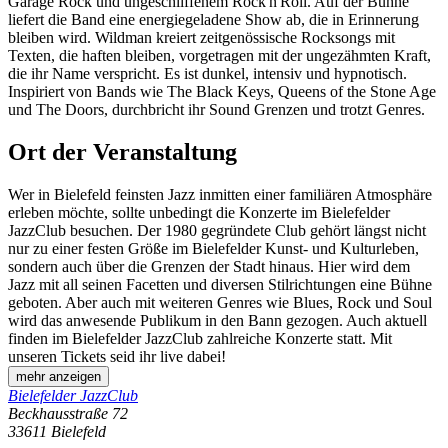
Garage Rock und ungeschliffenem Rock'n'Roll. Auf der Bühne
liefert die Band eine energiegeladene Show ab, die in Erinnerung
bleiben wird. Wildman kreiert zeitgenössische Rocksongs mit
Texten, die haften bleiben, vorgetragen mit der ungezähmten Kraft,
die ihr Name verspricht. Es ist dunkel, intensiv und hypnotisch.
Inspiriert von Bands wie The Black Keys, Queens of the Stone Age
und The Doors, durchbricht ihr Sound Grenzen und trotzt Genres.
Ort der Veranstaltung
Wer in Bielefeld feinsten Jazz inmitten einer familiären Atmosphäre
erleben möchte, sollte unbedingt die Konzerte im Bielefelder
JazzClub besuchen. Der 1980 gegründete Club gehört längst nicht
nur zu einer festen Größe im Bielefelder Kunst- und Kulturleben,
sondern auch über die Grenzen der Stadt hinaus. Hier wird dem
Jazz mit all seinen Facetten und diversen Stilrichtungen eine Bühne
geboten. Aber auch mit weiteren Genres wie Blues, Rock und Soul
wird das anwesende Publikum in den Bann gezogen. Auch aktuell
finden im Bielefelder JazzClub zahlreiche Konzerte statt. Mit
unseren Tickets seid ihr live dabei!
mehr anzeigen
Bielefelder JazzClub
Beckhausstraße 72
33611
Bielefeld