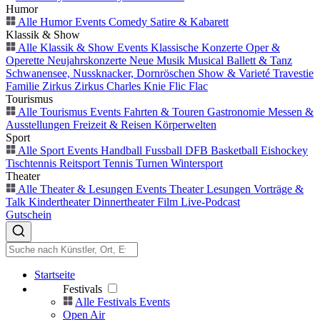
Humor
Alle Humor Events
Comedy
Satire & Kabarett
Klassik & Show
Alle Klassik & Show Events
Klassische Konzerte
Oper &
Operette
Neujahrskonzerte
Neue Musik
Musical
Ballett & Tanz
Schwanensee, Nussknacker, Dornröschen
Show & Varieté
Travestie
Familie
Zirkus
Zirkus Charles Knie
Flic Flac
Tourismus
Alle Tourismus Events
Fahrten & Touren
Gastronomie
Messen &
Ausstellungen
Freizeit & Reisen
Körperwelten
Sport
Alle Sport Events
Handball
Fussball
DFB
Basketball
Eishockey
Tischtennis
Reitsport
Tennis
Turnen
Wintersport
Theater
Alle Theater & Lesungen Events
Theater
Lesungen
Vorträge &
Talk
Kindertheater
Dinnertheater
Film
Live-Podcast
Gutschein
Startseite
Festivals
Alle Festivals Events
Open Air