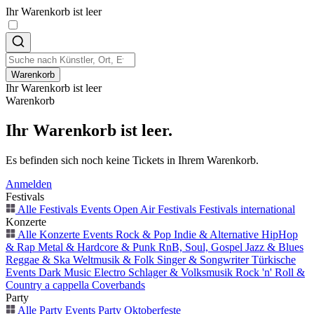
Ihr Warenkorb ist leer
Warenkorb
Ihr Warenkorb ist leer
Warenkorb
Ihr Warenkorb ist leer.
Es befinden sich noch keine Tickets in Ihrem Warenkorb.
Anmelden
Festivals
Alle Festivals Events
Open Air
Festivals
Festivals international
Konzerte
Alle Konzerte Events
Rock & Pop
Indie & Alternative
HipHop
& Rap
Metal & Hardcore & Punk
RnB, Soul, Gospel
Jazz & Blues
Reggae & Ska
Weltmusik & Folk
Singer & Songwriter
Türkische
Events
Dark Music
Electro
Schlager & Volksmusik
Rock 'n' Roll &
Country
a cappella
Coverbands
Party
Alle Party Events
Party
Oktoberfeste