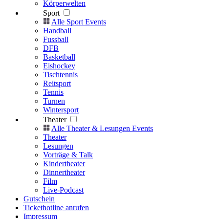
Körperwelten
Sport
Alle Sport Events
Handball
Fussball
DFB
Basketball
Eishockey
Tischtennis
Reitsport
Tennis
Turnen
Wintersport
Theater
Alle Theater & Lesungen Events
Theater
Lesungen
Vorträge & Talk
Kindertheater
Dinnertheater
Film
Live-Podcast
Gutschein
Tickethotline anrufen
Impressum