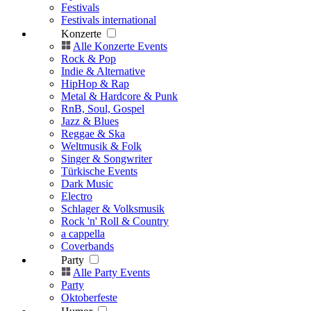
Festivals
Festivals international
Konzerte
Alle Konzerte Events
Rock & Pop
Indie & Alternative
HipHop & Rap
Metal & Hardcore & Punk
RnB, Soul, Gospel
Jazz & Blues
Reggae & Ska
Weltmusik & Folk
Singer & Songwriter
Türkische Events
Dark Music
Electro
Schlager & Volksmusik
Rock 'n' Roll & Country
a cappella
Coverbands
Party
Alle Party Events
Party
Oktoberfeste