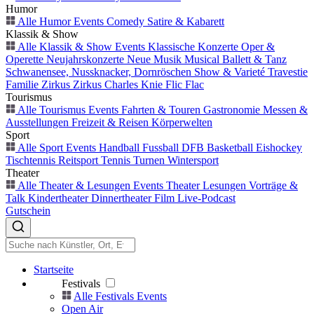
Humor
Alle Humor Events
Comedy
Satire & Kabarett
Klassik & Show
Alle Klassik & Show Events
Klassische Konzerte
Oper &
Operette
Neujahrskonzerte
Neue Musik
Musical
Ballett & Tanz
Schwanensee, Nussknacker, Dornröschen
Show & Varieté
Travestie
Familie
Zirkus
Zirkus Charles Knie
Flic Flac
Tourismus
Alle Tourismus Events
Fahrten & Touren
Gastronomie
Messen &
Ausstellungen
Freizeit & Reisen
Körperwelten
Sport
Alle Sport Events
Handball
Fussball
DFB
Basketball
Eishockey
Tischtennis
Reitsport
Tennis
Turnen
Wintersport
Theater
Alle Theater & Lesungen Events
Theater
Lesungen
Vorträge &
Talk
Kindertheater
Dinnertheater
Film
Live-Podcast
Gutschein
Startseite
Festivals
Alle Festivals Events
Open Air