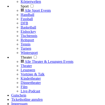
Körperwelten
Sport
Alle Sport Events
Handball
Fussball
DFB
Basketball
Eishockey
Tischtennis
Reitsport
Tennis
Turnen
Wintersport
Theater
Alle Theater & Lesungen Events
Theater
Lesungen
Vorträge & Talk
Kindertheater
Dinnertheater
Film
Live-Podcast
Gutschein
Tickethotline anrufen
Impressum