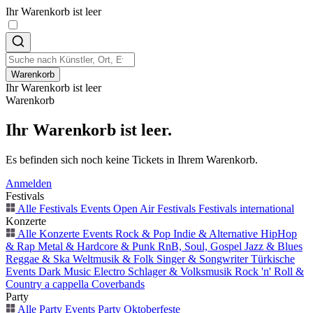
Ihr Warenkorb ist leer
Warenkorb
Ihr Warenkorb ist leer
Warenkorb
Ihr Warenkorb ist leer.
Es befinden sich noch keine Tickets in Ihrem Warenkorb.
Anmelden
Festivals
Alle Festivals Events
Open Air
Festivals
Festivals international
Konzerte
Alle Konzerte Events
Rock & Pop
Indie & Alternative
HipHop
& Rap
Metal & Hardcore & Punk
RnB, Soul, Gospel
Jazz & Blues
Reggae & Ska
Weltmusik & Folk
Singer & Songwriter
Türkische
Events
Dark Music
Electro
Schlager & Volksmusik
Rock 'n' Roll &
Country
a cappella
Coverbands
Party
Alle Party Events
Party
Oktoberfeste