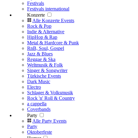
Festivals
Festivals international
Konzerte
Alle Konzerte Events
Rock & Pop
Indie & Alternative
HipHop & Rap
Metal & Hardcore & Punk
RnB, Soul, Gospel
Jazz & Blues
Reggae & Ska
Weltmusik & Folk
Singer & Songwriter
Türkische Events
Dark Music
Electro
Schlager & Volksmusik
Rock 'n' Roll & Country
a cappella
Coverbands
Party
Alle Party Events
Party
Oktoberfeste