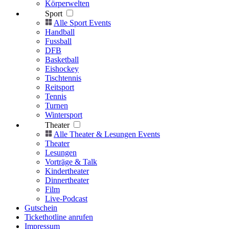
Körperwelten
Sport
Alle Sport Events
Handball
Fussball
DFB
Basketball
Eishockey
Tischtennis
Reitsport
Tennis
Turnen
Wintersport
Theater
Alle Theater & Lesungen Events
Theater
Lesungen
Vorträge & Talk
Kindertheater
Dinnertheater
Film
Live-Podcast
Gutschein
Tickethotline anrufen
Impressum