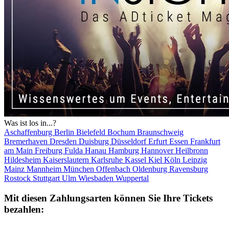
Was ist los in...?
Aschaffenburg
Berlin
Bielefeld
Bochum
Braunschweig
Bremerhaven
Dresden
Duisburg
Düsseldorf
Erfurt
Essen
Frankfurt
am Main
Freiburg
Fulda
Hanau
Hamburg
Hannover
Heilbronn
Hildesheim
Kaiserslautern
Karlsruhe
Kassel
Kiel
Köln
Leipzig
Mainz
Mannheim
München
Offenbach
Oldenburg
Ravensburg
Rostock
Stuttgart
Ulm
Wiesbaden
Wuppertal
Mit diesen Zahlungsarten können Sie Ihre Tickets
bezahlen: