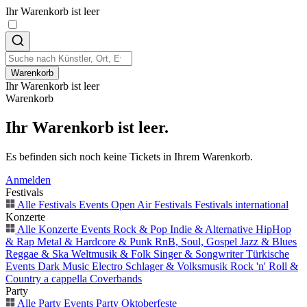
Ihr Warenkorb ist leer
Warenkorb
Ihr Warenkorb ist leer
Warenkorb
Ihr Warenkorb ist leer.
Es befinden sich noch keine Tickets in Ihrem Warenkorb.
Anmelden
Festivals
Alle Festivals Events
Open Air
Festivals
Festivals international
Konzerte
Alle Konzerte Events
Rock & Pop
Indie & Alternative
HipHop
& Rap
Metal & Hardcore & Punk
RnB, Soul, Gospel
Jazz & Blues
Reggae & Ska
Weltmusik & Folk
Singer & Songwriter
Türkische
Events
Dark Music
Electro
Schlager & Volksmusik
Rock 'n' Roll &
Country
a cappella
Coverbands
Party
Alle Party Events
Party
Oktoberfeste