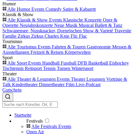
Humor
Alle Humor Events
Comedy
Satire & Kabarett
Klassik & Show
Alle Klassik & Show Events
Klassische Konzerte
Oper &
Operette
Neujahrskonzerte
Neue Musik
Musical
Ballett & Tanz
Schwanensee, Nussknacker, Dornröschen
Show & Varieté
Travestie
Familie
Zirkus
Zirkus Charles Knie
Flic Flac
Tourismus
Alle Tourismus Events
Fahrten & Touren
Gastronomie
Messen &
Ausstellungen
Freizeit & Reisen
Körperwelten
Sport
Alle Sport Events
Handball
Fussball
DFB
Basketball
Eishockey
Tischtennis
Reitsport
Tennis
Turnen
Wintersport
Theater
Alle Theater & Lesungen Events
Theater
Lesungen
Vorträge &
Talk
Kindertheater
Dinnertheater
Film
Live-Podcast
Gutschein
Startseite
Festivals
Alle Festivals Events
Open Air