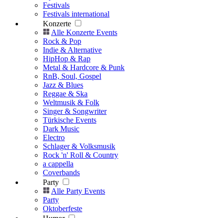
Festivals
Festivals international
Konzerte
Alle Konzerte Events
Rock & Pop
Indie & Alternative
HipHop & Rap
Metal & Hardcore & Punk
RnB, Soul, Gospel
Jazz & Blues
Reggae & Ska
Weltmusik & Folk
Singer & Songwriter
Türkische Events
Dark Music
Electro
Schlager & Volksmusik
Rock 'n' Roll & Country
a cappella
Coverbands
Party
Alle Party Events
Party
Oktoberfeste