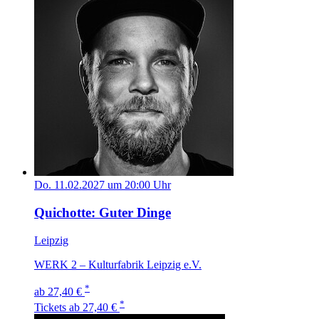
Do. 11.02.2027 um 20:00 Uhr
Quichotte: Guter Dinge
Leipzig
WERK 2 – Kulturfabrik Leipzig e.V.
*
ab 27,40 €
*
Tickets
ab 27,40 €