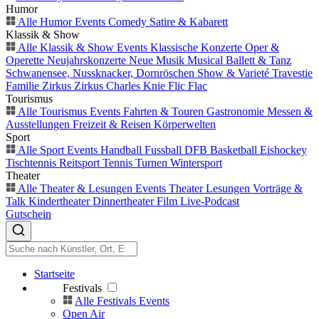
Humor
Alle Humor Events
Comedy
Satire & Kabarett
Klassik & Show
Alle Klassik & Show Events
Klassische Konzerte
Oper &
Operette
Neujahrskonzerte
Neue Musik
Musical
Ballett & Tanz
Schwanensee, Nussknacker, Dornröschen
Show & Varieté
Travestie
Familie
Zirkus
Zirkus Charles Knie
Flic Flac
Tourismus
Alle Tourismus Events
Fahrten & Touren
Gastronomie
Messen &
Ausstellungen
Freizeit & Reisen
Körperwelten
Sport
Alle Sport Events
Handball
Fussball
DFB
Basketball
Eishockey
Tischtennis
Reitsport
Tennis
Turnen
Wintersport
Theater
Alle Theater & Lesungen Events
Theater
Lesungen
Vorträge &
Talk
Kindertheater
Dinnertheater
Film
Live-Podcast
Gutschein
Startseite
Festivals
Alle Festivals Events
Open Air