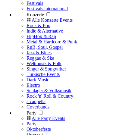
Festivals
Festivals international
Konzerte
Alle Konzerte Events
Rock & Pop
Indie & Alternative
HipHop & Rap
Metal & Hardcore & Punk
RnB, Soul, Gospel
Jazz & Blues
Reggae & Ska
Weltmusik & Folk
Singer & Songwriter
Türkische Events
Dark Music
Electro
Schlager & Volksmusik
Rock 'n' Roll & Country
a cappella
Coverbands
Party
Alle Party Events
Party
Oktoberfeste