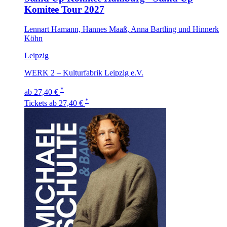
Komitee Tour 2027
Lennart Hamann, Hannes Maaß, Anna Bartling und Hinnerk
Köhn
Leipzig
WERK 2 – Kulturfabrik Leipzig e.V.
*
ab 27,40 €
*
Tickets
ab 27,40 €