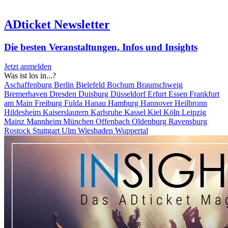
ADticket Newsletter
Die besten Veranstaltungen, Infos und Insights
Jetzt anmelden
Was ist los in...?
Aschaffenburg
Berlin
Bielefeld
Bochum
Braunschweig
Bremerhaven
Dresden
Duisburg
Düsseldorf
Erfurt
Essen
Frankfurt
am Main
Freiburg
Fulda
Hanau
Hamburg
Hannover
Heilbronn
Hildesheim
Kaiserslautern
Karlsruhe
Kassel
Kiel
Köln
Leipzig
Mainz
Mannheim
München
Offenbach
Oldenburg
Ravensburg
Rostock
Stuttgart
Ulm
Wiesbaden
Wuppertal