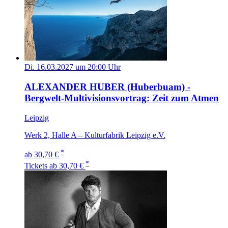
Di. 16.03.2027 um 20:00 Uhr
ALEXANDER HUBER (Huberbuam) -
Bergwelt-Multivisionsvortrag: Zeit zum Atmen
Leipzig
Werk 2, Halle A – Kulturfabrik Leipzig e.V.
*
ab 30,70 €
*
Tickets
ab 30,70 €