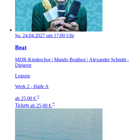
Sa. 24.04.2027 um 17:00 Uhr
Beat
MDR-Kinderchor | Mando Beatbox | Alexander Schmitt -
Dirigent
Leipzig
Werk 2 - Halle A
*
ab 25,00 €
*
Tickets
ab 25,00 €