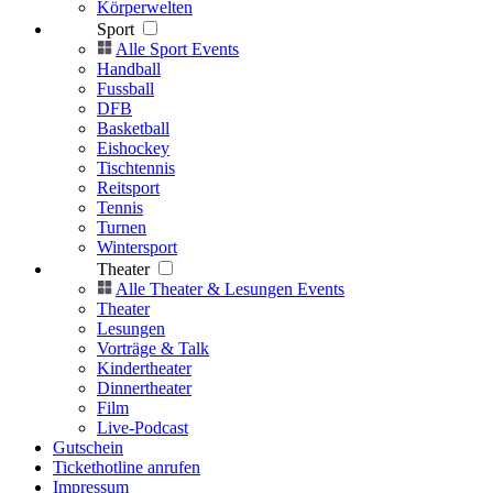
Körperwelten
Sport
Alle Sport Events
Handball
Fussball
DFB
Basketball
Eishockey
Tischtennis
Reitsport
Tennis
Turnen
Wintersport
Theater
Alle Theater & Lesungen Events
Theater
Lesungen
Vorträge & Talk
Kindertheater
Dinnertheater
Film
Live-Podcast
Gutschein
Tickethotline anrufen
Impressum