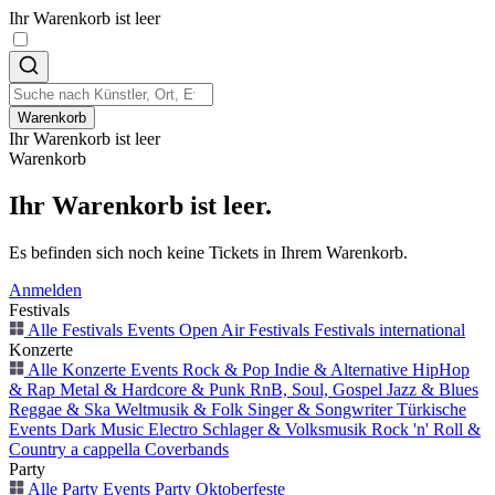
Ihr Warenkorb ist leer
Warenkorb
Ihr Warenkorb ist leer
Warenkorb
Ihr Warenkorb ist leer.
Es befinden sich noch keine Tickets in Ihrem Warenkorb.
Anmelden
Festivals
Alle Festivals Events
Open Air
Festivals
Festivals international
Konzerte
Alle Konzerte Events
Rock & Pop
Indie & Alternative
HipHop
& Rap
Metal & Hardcore & Punk
RnB, Soul, Gospel
Jazz & Blues
Reggae & Ska
Weltmusik & Folk
Singer & Songwriter
Türkische
Events
Dark Music
Electro
Schlager & Volksmusik
Rock 'n' Roll &
Country
a cappella
Coverbands
Party
Alle Party Events
Party
Oktoberfeste