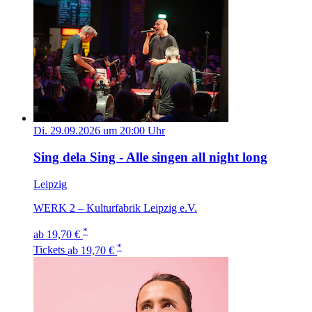
Di. 29.09.2026 um 20:00 Uhr
Sing dela Sing - Alle singen all night long
Leipzig
WERK 2 – Kulturfabrik Leipzig e.V.
*
ab 19,70 €
*
Tickets
ab 19,70 €